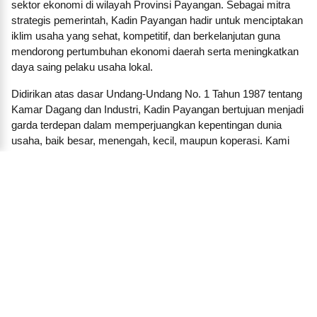
sektor ekonomi di wilayah Provinsi Payangan. Sebagai mitra
strategis pemerintah, Kadin Payangan hadir untuk menciptakan
iklim usaha yang sehat, kompetitif, dan berkelanjutan guna
mendorong pertumbuhan ekonomi daerah serta meningkatkan
daya saing pelaku usaha lokal.
Didirikan atas dasar Undang-Undang No. 1 Tahun 1987 tentang
Kamar Dagang dan Industri, Kadin Payangan bertujuan menjadi
garda terdepan dalam memperjuangkan kepentingan dunia
usaha, baik besar, menengah, kecil, maupun koperasi. Kami
membangun jaringan dan kemitraan strategis antara pengusaha
dengan pemerintah daerah, lembaga pendidikan, lembaga
keuangan, investor, dan pelaku ekonomi lainnya.
Dalam menjalankan fungsinya, KADIN Payangan aktif
menyelenggarakan pelatihan, seminar, forum bisnis, dan
program-program inkubasi untuk mendorong lahirnya
wirausaha baru. Kami juga berperan penting dalam
menyampaikan aspirasi dunia usaha kepada pembuat
kebijakan, termasuk memberikan masukan terhadap regulasi
yang berdampak langsung pada sektor bisnis di daerah.